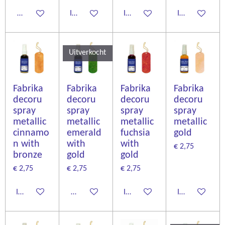
Houd mij op de hoogte
In winkelwagen
In winkelwagen
In winkelwage
Uitverkocht
Fabrika
Fabrika
Fabrika
Fabrika
decoru
decoru
decoru
decoru
spray
spray
spray
spray
metallic
metallic
metallic
metallic
cinnamo
emerald
fuchsia
gold
n with
with
with
€ 2,75
bronze
gold
gold
€ 2,75
€ 2,75
€ 2,75
In winkelwagen
Houd mij op de hoogte
In winkelwagen
In winkelwage