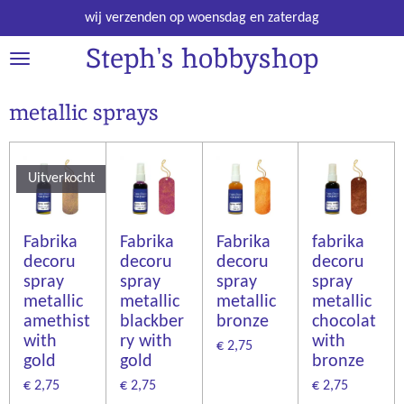
Ga
wij verzenden op woensdag en zaterdag
direct
Steph's hobbyshop
naar
de
hoofdinhoud
metallic sprays
Uitverkocht
Fabrika
Fabrika
Fabrika
fabrika
decoru
decoru
decoru
decoru
spray
spray
spray
spray
metallic
metallic
metallic
metallic
amethist
blackber
bronze
chocolat
with
ry with
with
€ 2,75
gold
gold
bronze
€ 2,75
€ 2,75
€ 2,75