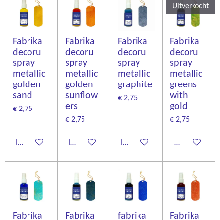
Uitverkocht
Fabrika
Fabrika
Fabrika
Fabrika
decoru
decoru
decoru
decoru
spray
spray
spray
spray
metallic
metallic
metallic
metallic
golden
golden
graphite
greens
sand
sunflow
with
€ 2,75
ers
gold
€ 2,75
€ 2,75
€ 2,75
In winkelwagen
In winkelwagen
In winkelwagen
Houd mij op d
Fabrika
Fabrika
fabrika
Fabrika