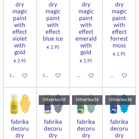
dry
dry
dry
dry
magic
magic
magic
magic
paint
paint
paint
paint
with
with
with
with
effect
effect
effect
effect
violet
blue ice
emerald
forrest
with
with
moss
€ 2,95
gold
gold
€ 2,95
€ 2,95
€ 2,95
In winkelwagen
In winkelwagen
Houd mij op de hoogte
Houd mij op d
Uitverkocht
Uitverkocht
Uitverkocht
fabrika
fabrika
fabrika
fabrika
decoru
decoru
decoru
decoru
dry
dry
dry
dry