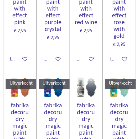
paint
paint
paint
paint
with
with
with
with
effect
effect
effect
effect
pink
purple
red wine
rose
crystal
with
€ 2,95
€ 2,95
gold
€ 2,95
€ 2,95
In winkelwagen
Houd mij op de hoogte
Houd mij op de hoogte
In winkelwage
Uitverkocht
Uitverkocht
Uitverkocht
fabrika
fabrika
fabrika
fabrika
decoru
decoru
decoru
decoru
dry
dry
dry
dry
magic
magic
magic
magic
paint
paint
paint
paint