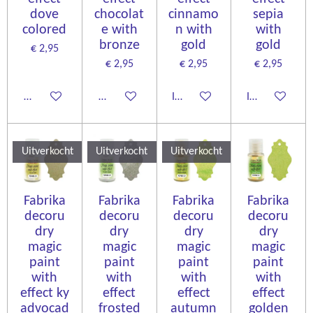
dove
chocolat
cinnamo
sepia
colored
e with
n with
with
bronze
gold
gold
€ 2,95
€ 2,95
€ 2,95
€ 2,95
Houd mij op de hoogte
Houd mij op de hoogte
In winkelwagen
In winkelwage
Uitverkocht
Uitverkocht
Uitverkocht
Fabrika
Fabrika
Fabrika
Fabrika
decoru
decoru
decoru
decoru
dry
dry
dry
dry
magic
magic
magic
magic
paint
paint
paint
paint
with
with
with
with
effect ky
effect
effect
effect
advocad
frosted
autumn
golden