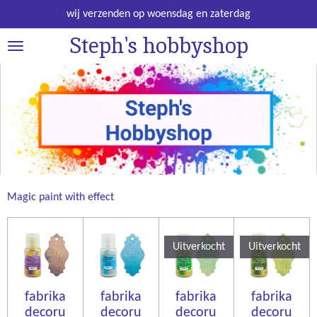
Ga
wij verzenden op woensdag en zaterdag
direct
Steph's hobbyshop
naar
de
hoofdinhoud
Magic paint with effect
Uitverkocht
Uitverkocht
fabrika
fabrika
fabrika
fabrika
decoru
decoru
decoru
decoru