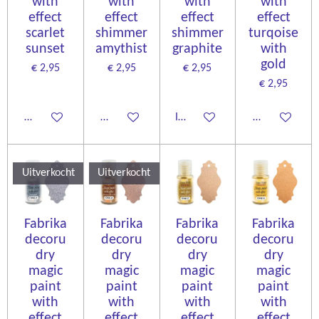
with
with
with
with
effect
effect
effect
effect
scarlet
shimmer
shimmer
turqoise
sunset
amythist
graphite
with
gold
€ 2,95
€ 2,95
€ 2,95
€ 2,95
Houd mij op de hoogte
Houd mij op de hoogte
In winkelwagen
Houd mij op d
Uitverkocht
Uitverkocht
Fabrika
Fabrika
Fabrika
Fabrika
decoru
decoru
decoru
decoru
dry
dry
dry
dry
magic
magic
magic
magic
paint
paint
paint
paint
with
with
with
with
effect
effect
effect
effect