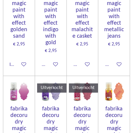
magic
magic
magic
magic
paint
paint
paint
paint
with
with
with
with
effect
effect
effect
effect
golden
indigo
malachit
metallic
sand
with
e casket
jeans
gold
€ 2,95
€ 2,95
€ 2,95
€ 2,95
In winkelwagen
Houd mij op de hoogte
Houd mij op de hoogte
Houd mij op d
Uitverkocht
Uitverkocht
fabrika
fabrika
fabrika
fabrika
decoru
decoru
decoru
decoru
dry
dry
dry
dry
magic
magic
magic
magic