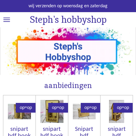
Ga
wij verzenden op woensdag en zaterdag
direct
Steph's hobbyshop
naar
de
hoofdinhoud
aanbiedingen
op=op
op=op
op=op
op=op
snipart
snipart
Snipart
snipart