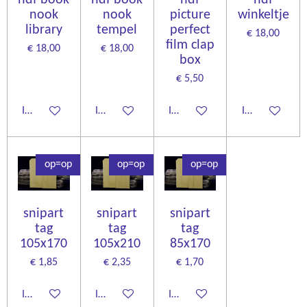
hdf book
hdf book
hdf
hdf
nook
nook
picture
winkeltje
library
tempel
perfect
€ 18,00
film clap
€ 18,00
€ 18,00
box
€ 5,50
In winkelwagen
In winkelwagen
In winkelwagen
In winkelwage
op=op
op=op
op=op
snipart
snipart
snipart
tag
tag
tag
105x170
105x210
85x170
€ 1,85
€ 2,35
€ 1,70
In winkelwagen
In winkelwagen
In winkelwagen