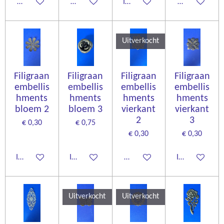
Houd mij op de hoogte
Houd mij op de hoogte
In winkelwagen
Houd mij op d
Uitverkocht
Filigraan
Filigraan
Filigraan
Filigraan
embellis
embellis
embellis
embellis
hments
hments
hments
hments
bloem 2
bloem 3
vierkant
vierkant
2
3
€ 0,30
€ 0,75
€ 0,30
€ 0,30
In winkelwagen
In winkelwagen
Houd mij op de hoogte
In winkelwage
Uitverkocht
Uitverkocht