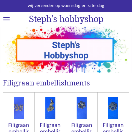
Ga
wij verzenden op woensdag en zaterdag
direct
Steph's hobbyshop
naar
de
hoofdinhoud
Filigraan embellishments
Filigraan
Filigraan
Filigraan
Filigraan