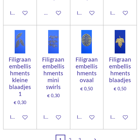
In winkelwagen
Houd mij op de hoogte
In winkelwagen
In winkelwage
Filigraan
Filigraan
Filigraan
Filigraan
embellis
embellis
embellis
embellis
hments
hments
hments
hments
kleine
mini
ovaal
blaadjes
blaadjes
swirls
€ 0,50
€ 0,50
1
€ 0,30
€ 0,30
In winkelwagen
In winkelwagen
In winkelwagen
In winkelwage