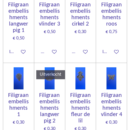
Filigraan
Filigraan
Filigraan
Filigraan
embellis
embellis
embellis
embellis
hments
hments
hments
hments
langwer
vlinder 3
cirkel 2
roos
pig 1
€ 0,50
€ 0,30
€ 0,75
€ 0,50
In winkelwagen
Houd mij op de hoogte
Houd mij op de hoogte
In winkelwage
Uitverkocht
Filigraan
Filigraan
Filigraan
Filigraan
embellis
embellis
embellis
embellis
hments
hments
hments
hments
1
langwer
fleur de
vlinder 4
pig 2
lil
€ 0,30
€ 0,30
€ 0,30
€ 0,30