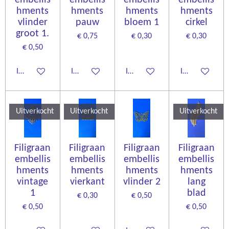
embellis
embellis
embellis
embellis
hments
hments
hments
hments
vlinder
pauw
bloem 1
cirkel
groot 1.
€ 0,75
€ 0,30
€ 0,30
€ 0,50
In winkelwagen
In winkelwagen
In winkelwagen
In winkelwage
Uitverkocht
Uitverkocht
Uitverkocht
Filigraan
Filigraan
Filigraan
Filigraan
embellis
embellis
embellis
embellis
hments
hments
hments
hments
vintage
vierkant
vlinder 2
lang
1
blad
€ 0,30
€ 0,50
€ 0,50
€ 0,50