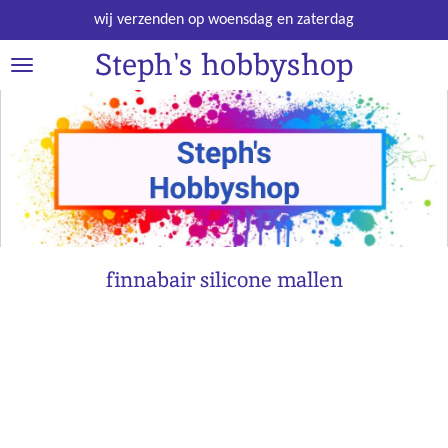
Ga
wij verzenden op woensdag en zaterdag
direct
Steph's hobbyshop
naar
de
hoofdinhoud
finnabair silicone mallen