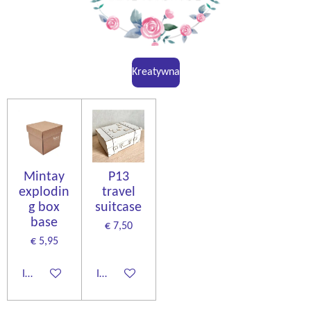
Kreatywna
Mintay
P13
explodin
travel
g box
suitcase
base
€ 7,50
€ 5,95
In winkelwagen
In winkelwagen