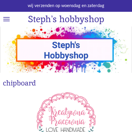
Ga
wij verzenden op woensdag en zaterdag
direct
Steph's hobbyshop
naar
de
hoofdinhoud
chipboard