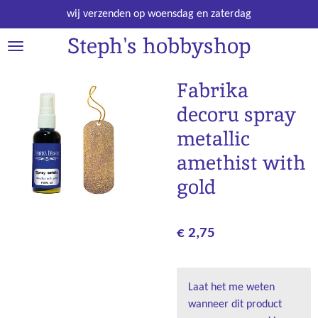
Ga
wij verzenden op woensdag en zaterdag
direct
Steph's hobbyshop
naar
de
hoofdinhoud
Fabrika
decoru spray
metallic
amethist with
gold
€ 2,75
Laat het me weten
wanneer dit product