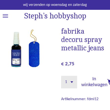
Ga
wij verzenden op woensdag en zaterdag
direct
Steph's hobbyshop
naar
de
hoofdinhoud
fabrika
decoru spray
metallic jeans
€ 2,75
In
winkelwagen
Artikelnummer:
fdml12