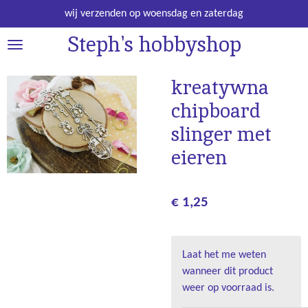
Ga
wij verzenden op woensdag en zaterdag
direct
Steph's hobbyshop
naar
de
hoofdinhoud
kreatywna
chipboard
slinger met
eieren
€ 1,25
Laat het me weten
wanneer dit product
weer op voorraad is.