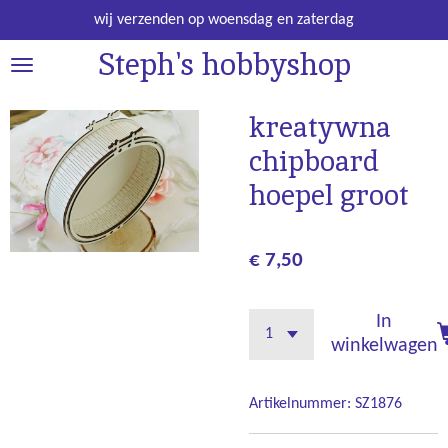
Ga
wij verzenden op woensdag en zaterdag
direct
Steph's hobbyshop
naar
de
hoofdinhoud
kreatywna
chipboard
hoepel groot
€ 7,50
In
winkelwagen
Artikelnummer:
SZ1876