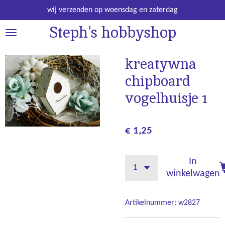
Ga
wij verzenden op woensdag en zaterdag
direct
Steph's hobbyshop
naar
de
hoofdinhoud
kreatywna
chipboard
vogelhuisje 1
€ 1,25
In
winkelwagen
Artikelnummer:
w2827