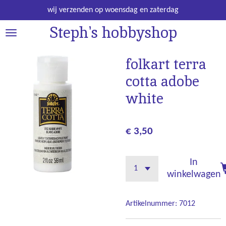
Ga
wij verzenden op woensdag en zaterdag
direct
Steph's hobbyshop
naar
de
hoofdinhoud
folkart terra
cotta adobe
white
€ 3,50
In
winkelwagen
Artikelnummer:
7012