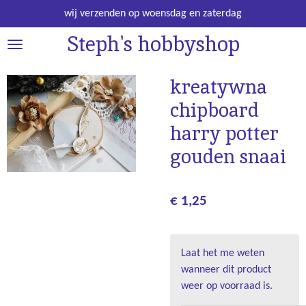
Ga
wij verzenden op woensdag en zaterdag
direct
Steph's hobbyshop
naar
de
hoofdinhoud
kreatywna
chipboard
harry potter
gouden snaai
€ 1,25
Laat het me weten
wanneer dit product
weer op voorraad is.