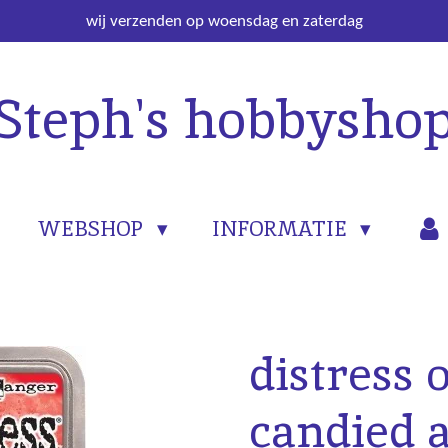
wij verzenden op woensdag en zaterdag
Steph's hobbysho
WEBSHOP
INFORMATIE
distress 
candied 