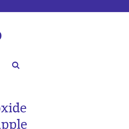
p
oxide
apple