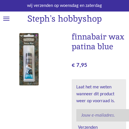
Ga
wij verzenden op woensdag en zaterdag
direct
Steph's hobbyshop
naar
de
hoofdinhoud
finnabair wax
patina blue
€ 7,95
Laat het me weten
wanneer dit product
weer op voorraad is.
Verzenden