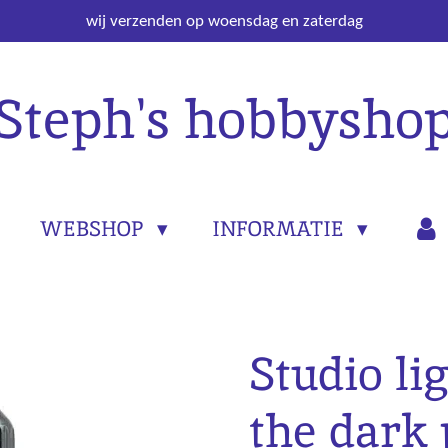
wij verzenden op woensdag en zaterdag
Steph's hobbysho
WEBSHOP
INFORMATIE
Studio li
the dark 