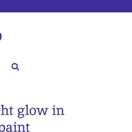
p
ght glow in
paint