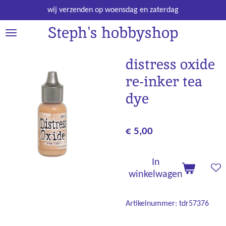
Ga
wij verzenden op woensdag en zaterdag
direct
Steph's hobbyshop
naar
de
hoofdinhoud
distress oxide
re-inker tea
dye
€ 5,00
In
winkelwagen
Artikelnummer:
tdr57376