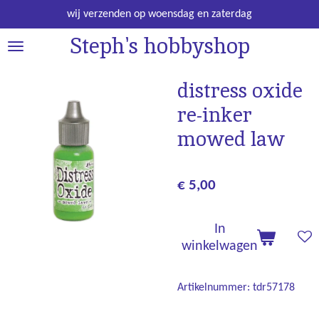
Ga
wij verzenden op woensdag en zaterdag
direct
Steph's hobbyshop
naar
de
hoofdinhoud
distress oxide
re-inker
mowed law
€ 5,00
In
winkelwagen
Artikelnummer:
tdr57178