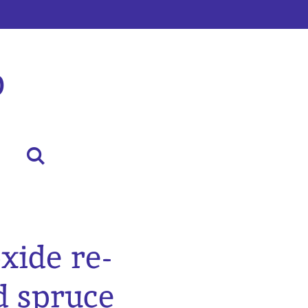
p
oxide re-
d spruce