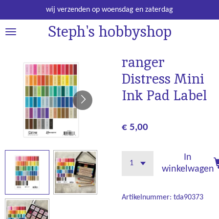
Ga
wij verzenden op woensdag en zaterdag
direct
Steph's hobbyshop
naar
de
hoofdinhoud
ranger
Distress Mini
Ink Pad Label
€ 5,00
In
winkelwagen
Artikelnummer:
tda90373