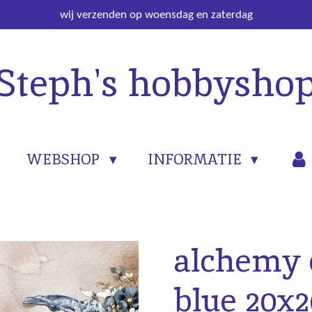
wij verzenden op woensdag en zaterdag
Steph's hobbysho
WEBSHOP
INFORMATIE
alchemy 
blue 20x2