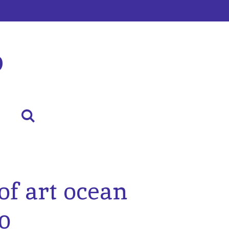
p
of art ocean
0