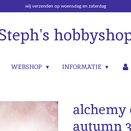
wij verzenden op woensdag en zaterdag
Steph's hobbysho
WEBSHOP
INFORMATIE
alchemy o
autumn 3