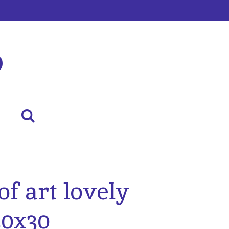
p
f art lovely
0x30