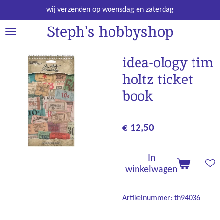
Ga
wij verzenden op woensdag en zaterdag
direct
Steph's hobbyshop
naar
de
hoofdinhoud
idea-ology tim
holtz ticket
book
€ 12,50
In
winkelwagen
Artikelnummer:
th94036