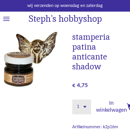
Ga
wij verzenden op woensdag en zaterdag
direct
Steph's hobbyshop
naar
de
hoofdinhoud
stamperia
patina
anticante
shadow
€ 4,75
In
winkelwagen
Artikelnummer:
k2p16m