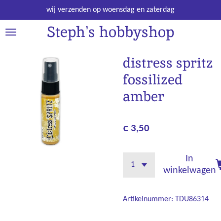
Ga
wij verzenden op woensdag en zaterdag
direct
Steph's hobbyshop
naar
de
hoofdinhoud
distress spritz
fossilized
amber
€ 3,50
In
winkelwagen
Artikelnummer:
TDU86314