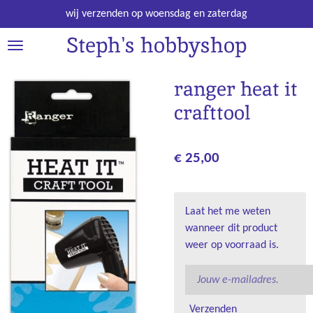
Ga
wij verzenden op woensdag en zaterdag
direct
Steph's hobbyshop
naar
de
hoofdinhoud
ranger heat it
crafttool
€ 25,00
Laat het me weten
wanneer dit product
weer op voorraad is.
Verzenden