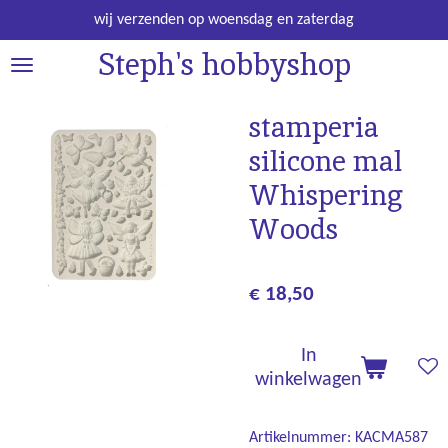
Ga
wij verzenden op woensdag en zaterdag
direct
Steph's hobbyshop
naar
de
hoofdinhoud
stamperia
silicone mal
Whispering
Woods
€ 18,50
In
winkelwagen
Artikelnummer:
KACMA587