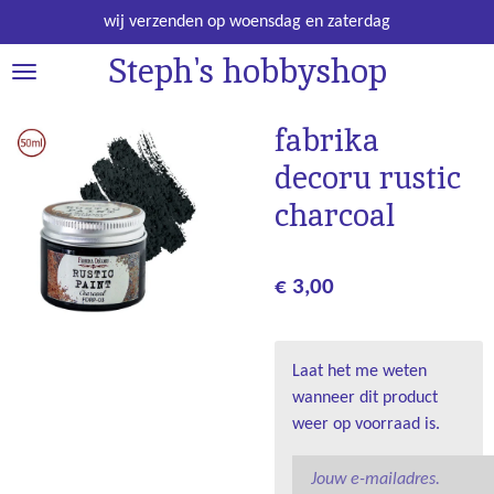
Ga
wij verzenden op woensdag en zaterdag
direct
Steph's hobbyshop
naar
de
hoofdinhoud
fabrika
decoru rustic
charcoal
€ 3,00
Laat het me weten
wanneer dit product
weer op voorraad is.