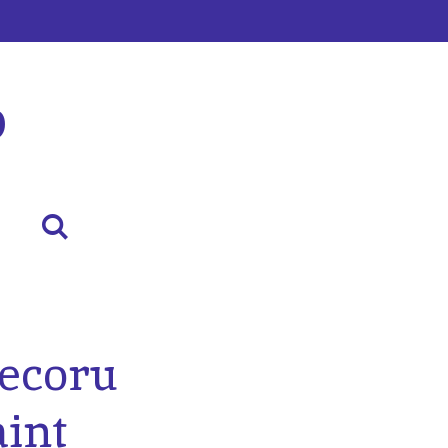
p
decoru
aint