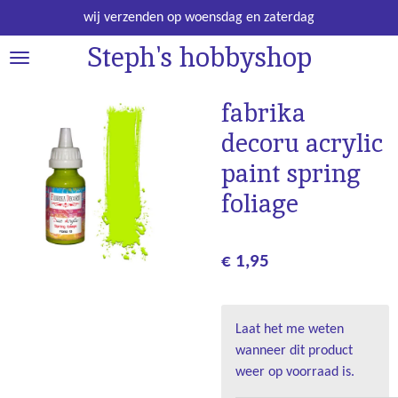
Ga
wij verzenden op woensdag en zaterdag
direct
Steph's hobbyshop
naar
de
hoofdinhoud
fabrika
decoru acrylic
paint spring
foliage
€ 1,95
Laat het me weten
wanneer dit product
weer op voorraad is.