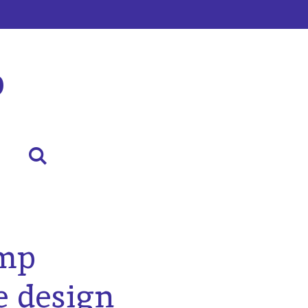
p
amp
 design