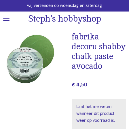
Ga
wij verzenden op woensdag en zaterdag
direct
Steph's hobbyshop
naar
de
hoofdinhoud
fabrika
decoru shabby
chalk paste
avocado
€ 4,50
Laat het me weten
wanneer dit product
weer op voorraad is.