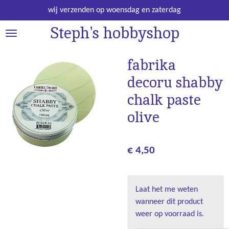
Ga
wij verzenden op woensdag en zaterdag
direct
Steph's hobbyshop
naar
de
hoofdinhoud
fabrika
decoru shabby
chalk paste
olive
€ 4,50
Laat het me weten
wanneer dit product
weer op voorraad is.