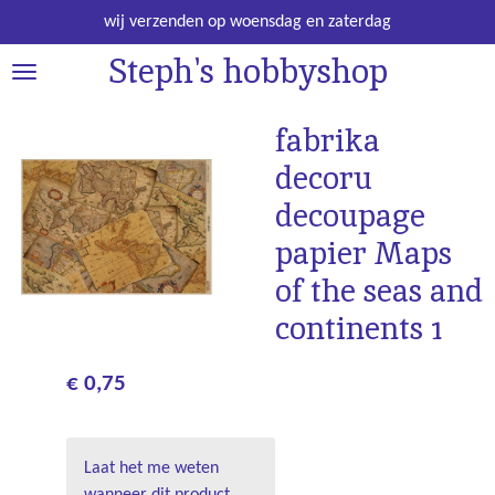
Ga
wij verzenden op woensdag en zaterdag
direct
Steph's hobbyshop
naar
de
hoofdinhoud
fabrika
decoru
decoupage
papier Maps
of the seas and
continents 1
€ 0,75
Laat het me weten
wanneer dit product