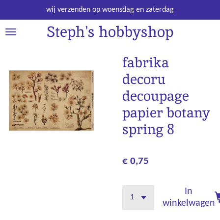
Ga
wij verzenden op woensdag en zaterdag
direct
Steph's hobbyshop
naar
de
hoofdinhoud
fabrika
decoru
decoupage
papier botany
spring 8
€ 0,75
In
winkelwagen