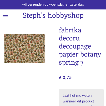
Ga
wij verzenden op woensdag en zaterdag
direct
Steph's hobbyshop
naar
de
hoofdinhoud
fabrika
decoru
decoupage
papier botany
spring 7
€ 0,75
Laat het me weten
wanneer dit product