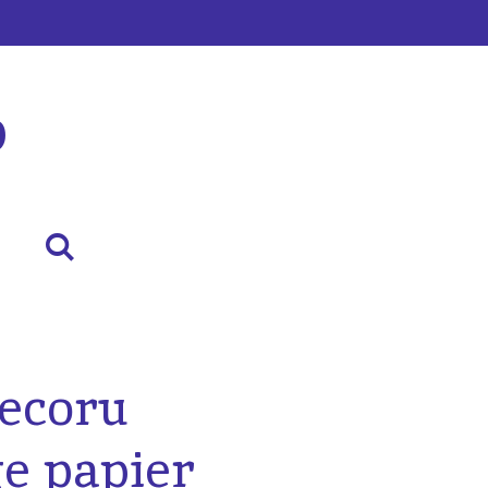
p
decoru
e papier