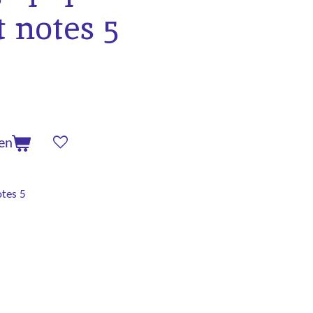
t notes 5
en
otes 5