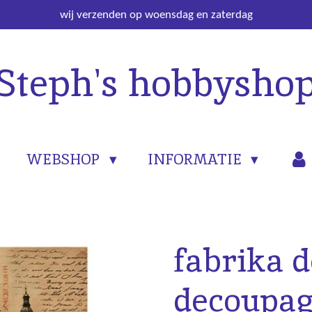
wij verzenden op woensdag en zaterdag
Steph's hobbysho
WEBSHOP
INFORMATIE
fabrika 
decoupag