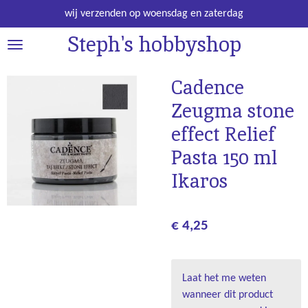
Ga
wij verzenden op woensdag en zaterdag
direct
Steph's hobbyshop
naar
de
hoofdinhoud
Cadence
Zeugma stone
effect Relief
Pasta 150 ml
Ikaros
€ 4,25
Laat het me weten
wanneer dit product