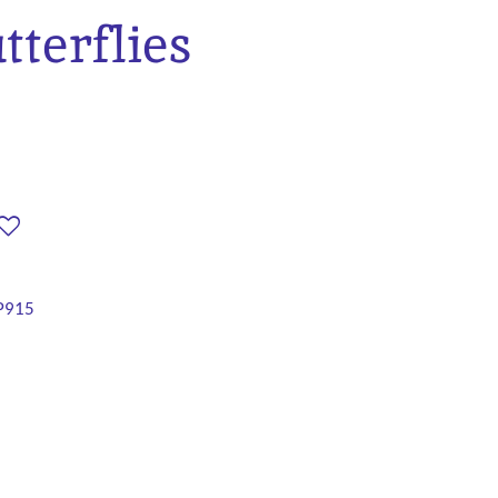
terflies
P915