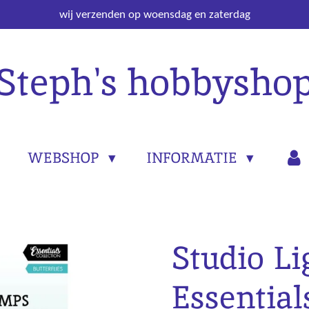
wij verzenden op woensdag en zaterdag
Steph's hobbysho
WEBSHOP
INFORMATIE
Studio Li
Essential