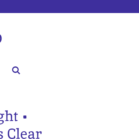
p
ght •
s Clear