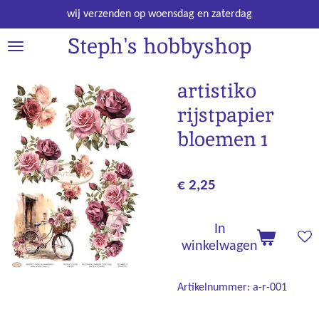
Ga
wij verzenden op woensdag en zaterdag
direct
Steph's hobbyshop
naar
de
hoofdinhoud
artistiko
rijstpapier
bloemen 1
€ 2,25
In
winkelwagen
Artikelnummer:
a-r-001