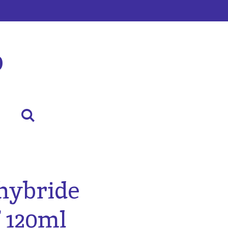
p
hybride
 120ml