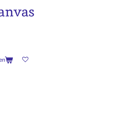
canvas
en