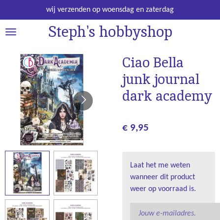
Ga
wij verzenden op woensdag en zaterdag
direct
Steph's hobbyshop
naar
de
hoofdinhoud
Ciao Bella
junk journal
dark academy
€ 9,95
Laat het me weten
wanneer dit product
weer op voorraad is.