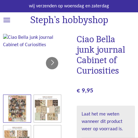
Ga
wij verzenden op woensdag en zaterdag
direct
Steph's hobbyshop
naar
de
hoofdinhoud
Ciao Bella
junk journal
Cabinet of
Curiosities
€ 9,95
Laat het me weten
wanneer dit product
weer op voorraad is.