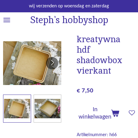
Ga
wij verzenden op woensdag en zaterdag
direct
Steph's hobbyshop
naar
de
hoofdinhoud
kreatywna
hdf
shadowbox
vierkant
€ 7,50
In
winkelwagen
Artikelnummer:
h66