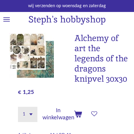
Ga
wij verzenden op woensdag en zaterdag
direct
Steph's hobbyshop
naar
de
hoofdinhoud
Alchemy of
art the
legends of the
dragons
knipvel 30x30
€ 1,25
In
winkelwagen