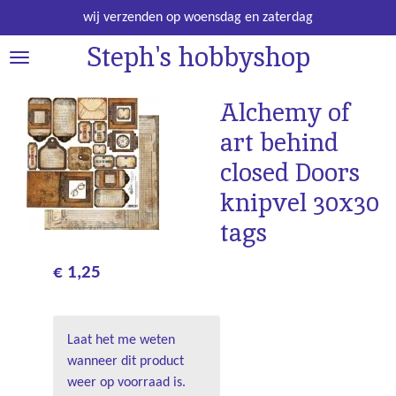
Ga
wij verzenden op woensdag en zaterdag
direct
Steph's hobbyshop
naar
de
hoofdinhoud
Alchemy of
art behind
closed Doors
knipvel 30x30
tags
€ 1,25
Laat het me weten
wanneer dit product
weer op voorraad is.