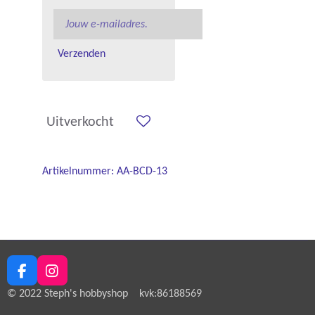
Verzenden
Uitverkocht
Artikelnummer:
AA-BCD-13
F
I
a
n
© 2022 Steph's hobbyshop kvk:86188569
c
s