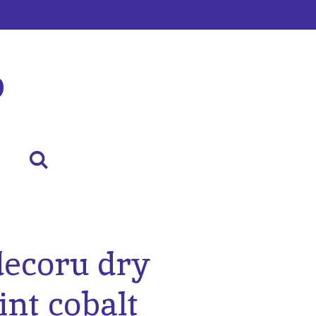
p
decoru dry
nt cobalt