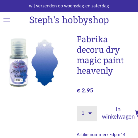
Ga
wij verzenden op woensdag en zaterdag
direct
Steph's hobbyshop
naar
de
hoofdinhoud
Fabrika
decoru dry
magic paint
heavenly
€ 2,95
In
winkelwagen
Artikelnummer:
Fdpm14