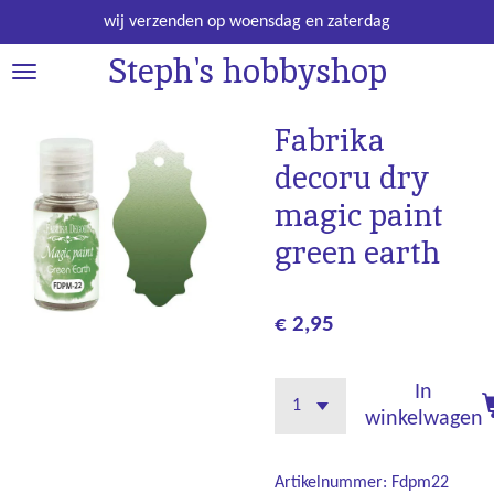
Ga
wij verzenden op woensdag en zaterdag
direct
Steph's hobbyshop
naar
de
hoofdinhoud
Fabrika
decoru dry
magic paint
green earth
€ 2,95
In
winkelwagen
Artikelnummer:
Fdpm22