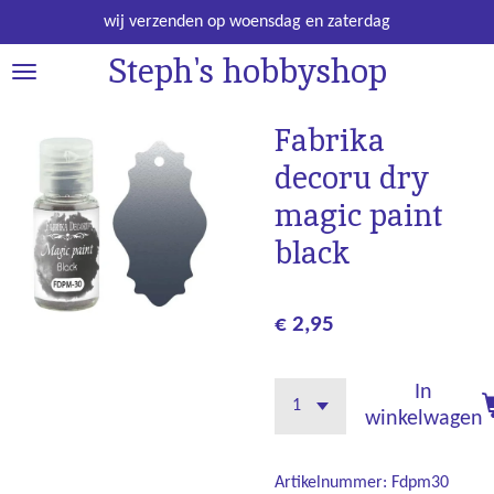
Ga
wij verzenden op woensdag en zaterdag
direct
Steph's hobbyshop
naar
de
hoofdinhoud
Fabrika
decoru dry
magic paint
black
€ 2,95
In
winkelwagen
Artikelnummer:
Fdpm30